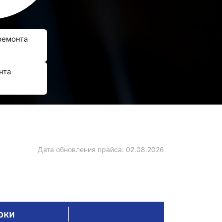
ремонта
нта
Дата обновления прайса:
02.08.2026
оки