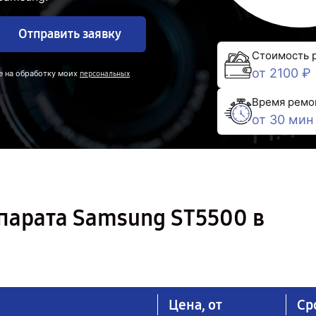
Отправить заявку
Стоимость 
от 2100 ₽
е на обработку моих
персональных
Время ремо
от 30 мин
парата Samsung ST5500 в
Цена, от
Ср