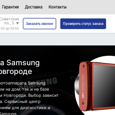
Гарантия
Доставка
Контакты
Советская
пл., 5
▼
Проверить статус заказа
Заказать звонок
:00 до 20:00
та Samsung
овгороде
фотоаппарата Samsung
м на дом, так и на базе
м Новгороде. Выбор зависит
а. Сервисный центр
нием для диагностики и
Samsung.