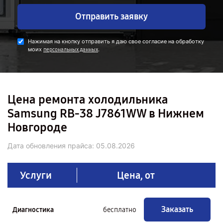
Отправить заявку
Нажимая на кнопку отправить я даю свое согласие на обработку
моих
.
персональных данных
Цена ремонта холодильника
Samsung RB-38 J7861WW в Нижнем
Новгороде
Дата обновления прайса:
05.08.2026
Услуги
Цена, от
Заказать
Диагностика
бесплатно