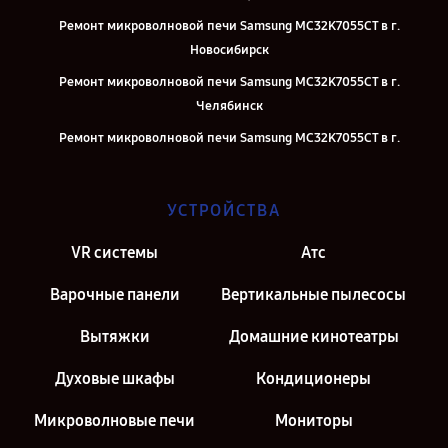
Ремонт микроволновой печи Samsung MC32K7055CT в г.
Новосибирск
Ремонт микроволновой печи Samsung MC32K7055CT в г.
Челябинск
Ремонт микроволновой печи Samsung MC32K7055CT в г.
Екатеринбург
Ремонт микроволновой печи Samsung MC32K7055CT в г. Казань
УСТРОЙСТВА
Ремонт микроволновой печи Samsung MC32K7055CT в г. Москва
VR системы
Атс
Ремонт микроволновой печи Samsung MC32K7055CT в г. Санкт-
Петербург
Варочные панели
Вертикальные пылесосы
Вытяжки
Домашние кинотеатры
Духовые шкафы
Кондиционеры
Микроволновые печи
Мониторы