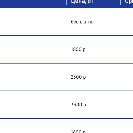
Цена, от
Ср
бесплатно
1800 р
2500 р
3300 р
1600 р