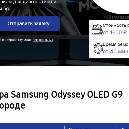
нием для диагностики и
ung.
Отправить заявку
Стоимость 
от 1600 ₽
е на обработку моих
персональных
Время ремо
от 40 мин
ра Samsung Odyssey OLED G9
городе