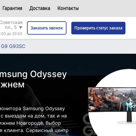
Гарантия
Доставка
Контакты
Советская
пл., 5
▼
Проверить статус заказа
Заказать звонок
:00 до 20:00
 G9 G93SC
amsung Odyssey
ижнем
монитора Samsung Odyssey
 выездом на дом, так и на
Нижнем Новгороде. Выбор
я клиента. Сервисный центр