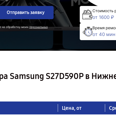
Стоимость 
Отправить заявку
от 1600 ₽
е на обработку моих
персональных
Время ремо
от 40 мин
ра Samsung S27D590P в Нижн
Цена, от
Ср