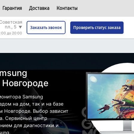
Гарантия
Доставка
Контакты
Советская
пл., 5
▼
Проверить статус заказа
Заказать звонок
:00 до 20:00
amsung
 Новгороде
монитора Samsung
дом на дом, так и на базе
м Новгороде. Выбор зависит
а. Сервисный центр
нием для диагностики и
ung.