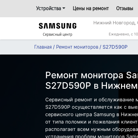
Устройства
Цены на ремонт
Отзывы
Нижний Новгород, 
Ежедневно, с 10
Сервисный центр
/
/
S27D590P
Главная
Ремонт мониторов
Ремонт монитора S
S27D590P в Нижнем
Сервисный ремонт и обслуживание 
S27D590P осуществляется как с выез
сервисного центра Samsung в Нижне
от типа поломки и пожелания клиент
располагает всем нужным оборудова
устранения проблем мониторов Sams