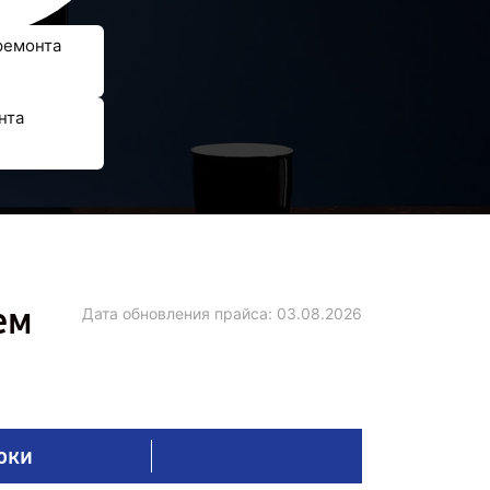
ремонта
нта
ем
Дата обновления прайса:
03.08.2026
оки