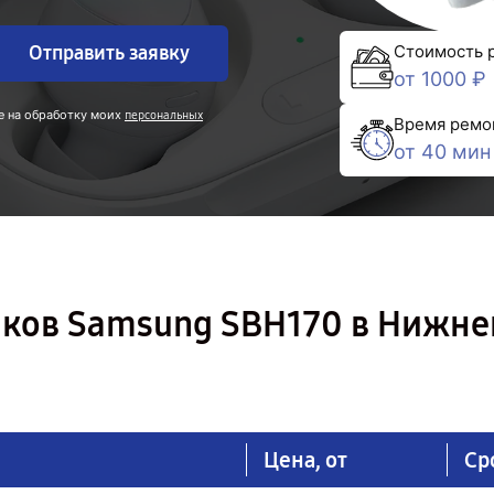
Отправить заявку
Стоимость 
от 1000 ₽
е на обработку моих
персональных
Время ремо
от 40 мин
ков Samsung SBH170 в Нижн
Цена, от
Ср