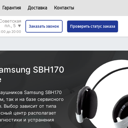
Гарантия
Доставка
Контакты
Советская
пл., 5
▼
Проверить статус заказа
Заказать звонок
:00 до 20:00
Samsung SBH170
е
наушников Samsung SBH170
, так и на базе сервисного
. Выбор зависит от типа
исный центр располагает
гностики и устранения