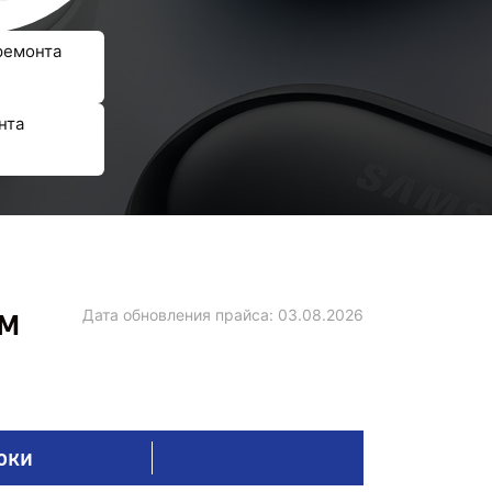
ремонта
нта
ем
Дата обновления прайса:
03.08.2026
оки