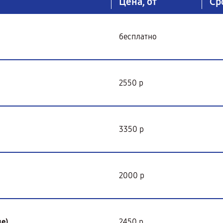
Цена, от
Ср
бесплатно
2550 р
3350 р
2000 р
е)
2450 р