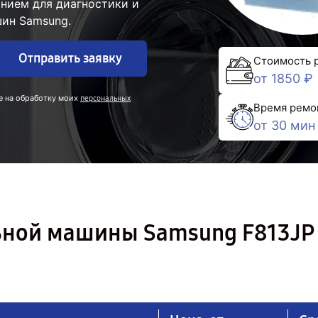
нием для диагностики и
ин Samsung.
Отправить заявку
Стоимость 
от 1850 ₽
е на обработку моих
персональных
Время ремо
от 30 мин
ьной машины Samsung F813JP