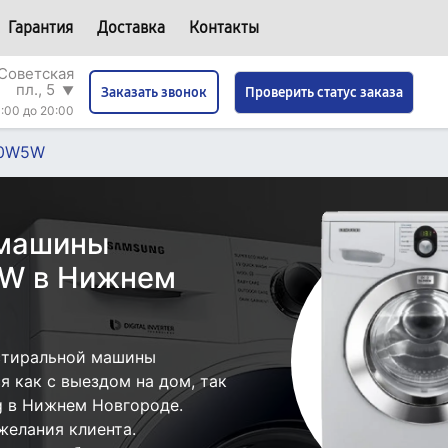
Гарантия
Доставка
Контакты
Советская
пл., 5
▼
Проверить статус заказа
Заказать звонок
:00 до 20:00
00W5W
 машины
W в Нижнем
стиральной машины
как с выездом на дом, так
g в Нижнем Новгороде.
желания клиента.