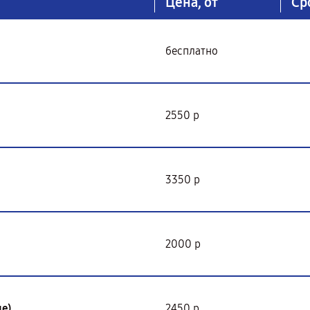
Цена, от
Ср
бесплатно
2550 р
3350 р
2000 р
е)
2450 р