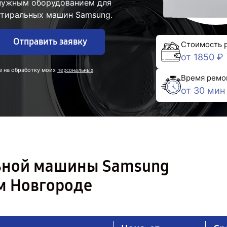
 нужным оборудованием для
стиральных машин Samsung.
Отправить заявку
Стоимость 
от 1850 ₽
е на обработку моих
персональных
Время ремо
от 30 мин
льной машины Samsung
 Новгороде