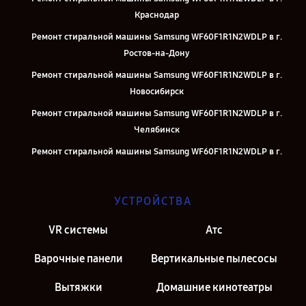
Краснодар
Ремонт стиральной машины Samsung WF60F1R1N2WDLP в г.
Ростов-на-Дону
Ремонт стиральной машины Samsung WF60F1R1N2WDLP в г.
Новосибирск
Ремонт стиральной машины Samsung WF60F1R1N2WDLP в г.
Челябинск
Ремонт стиральной машины Samsung WF60F1R1N2WDLP в г.
Екатеринбург
Ремонт стиральной машины Samsung WF60F1R1N2WDLP в г.
УСТРОЙСТВА
Казань
Ремонт стиральной машины Samsung WF60F1R1N2WDLP в г.
VR системы
Атс
Москва
Варочные панели
Вертикальные пылесосы
Ремонт стиральной машины Samsung WF60F1R1N2WDLP в г.
Санкт-Петербург
Вытяжки
Домашние кинотеатры