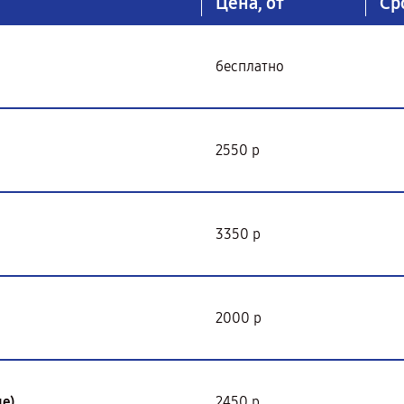
Цена, от
Ср
бесплатно
2550 р
3350 р
2000 р
е)
2450 р