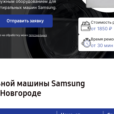
 нужным оборудованием для
стиральных машин Samsung.
Отправить заявку
Стоимость 
от 1850 ₽
е на обработку моих
персональных
Время ремо
от 30 мин
льной машины Samsung
 Новгороде