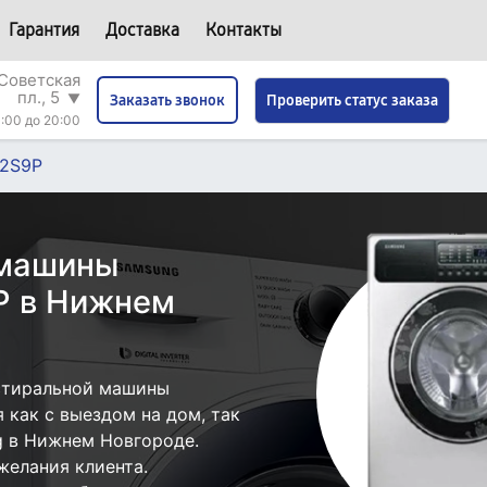
Гарантия
Доставка
Контакты
Советская
пл., 5
▼
Проверить статус заказа
Заказать звонок
:00 до 20:00
2S9P
 машины
P в Нижнем
стиральной машины
как с выездом на дом, так
g в Нижнем Новгороде.
желания клиента.