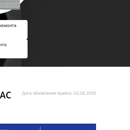
ремонта
нта
5AC
Дата обновления прайса:
02.08.2026