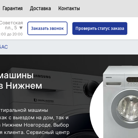
Гарантия
Доставка
Контакты
Советская
пл., 5
▼
Проверить статус заказа
Заказать звонок
:00 до 20:00
5AC
 машины
в Нижнем
стиральной машины
ак с выездом на дом, так и
 в Нижнем Новгороде. Выбор
я клиента. Сервисный центр