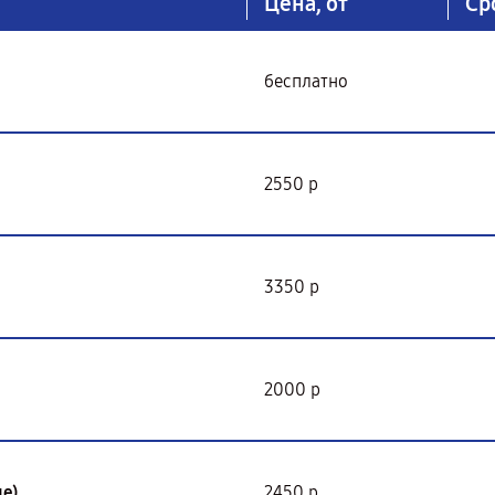
Цена, от
Ср
бесплатно
2550 р
3350 р
2000 р
е)
2450 р