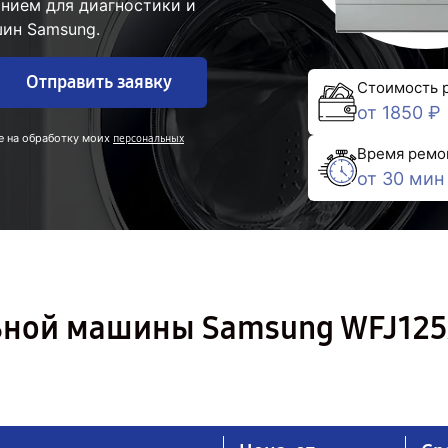
нием для диагностики и
ин Samsung.
Отправить заявку
Стоимость 
от 1850 ₽
е на обработку моих
персональных
Время ремо
от 30 мин
ьной машины Samsung WFJ12