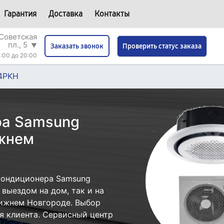
Гарантия
Доставка
Контакты
Советская
пл., 5
▼
Проверить статус заказа
Заказать звонок
:00 до 20:00
4PKH
ра Samsung
жнем
кондиционера Samsung
выездом на дом, так и на
Нижнем Новгороде. Выбор
я клиента. Сервисный центр