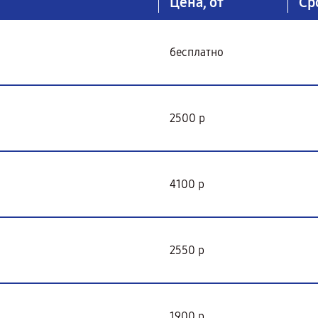
Цена, от
Ср
бесплатно
2500 р
4100 р
2550 р
1900 р