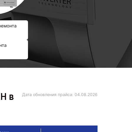
ремонта
нта
H в
Дата обновления прайса:
04.08.2026