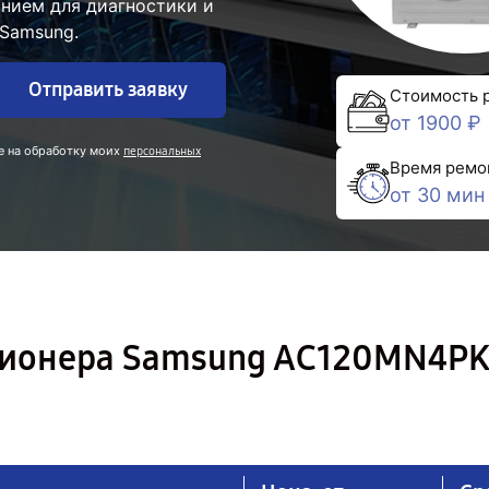
нием для диагностики и
Samsung.
Отправить заявку
Стоимость 
от 1900 ₽
е на обработку моих
персональных
Время ремо
от 30 мин
ционера Samsung AC120MN4PK