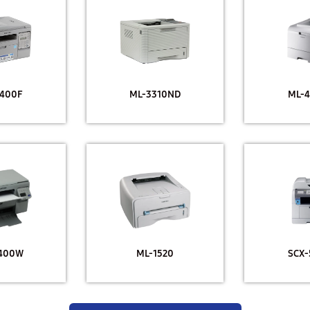
400F
ML-3310ND
ML-4
3400W
ML-1520
SCX-