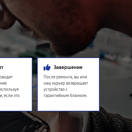
нт
Завершение
оводит
После ремонта, вы или
ение
наш курьер возвращает
 используя
устройство с
и, если это
гарантийным бланком.