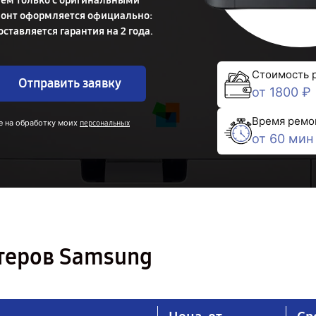
таем только с оригинальными
онт оформляется официально:
оставляется гарантия на 2 года.
Стоимость 
Отправить заявку
от 1800 ₽
Время ремо
е на обработку моих
персональных
от 60 мин
теров Samsung