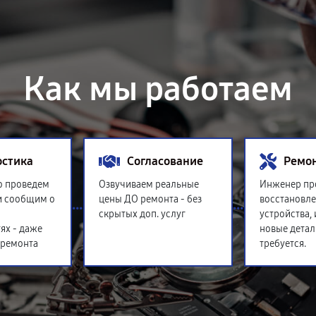
Как мы работаем
остика
Согласование
Ремо
о проведем
Озвучиваем реальные
Инженер пр
и сообщим о
цены ДО ремонта - без
восстановл
скрытых доп. услуг
устройства,
ях - даже
новые детал
 ремонта
требуется.