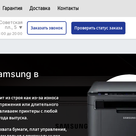
Гарантия
Доставка
Контакты
Советская
пл., 5
▼
Проверить статус заказа
Заказать звонок
:00 до 20:00
amsung в
 из строя как из-за износа
напряжения или длительного
авливаем принтеры с любой
года выпуска.
хвата бумаги, плат управления,