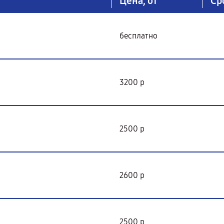
Цена, от
Ср
бесплатно
3200 р
2500 р
2600 р
2500 р