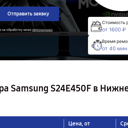
Отправить заявку
Стоимость 
от 1600 ₽
е на обработку моих
персональных
Время ремо
от 40 мин
ра Samsung S24E450F в Нижн
Цена, от
Ср