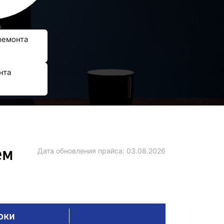
ремонта
нта
ем
Дата обновления прайса:
03.08.2026
оки