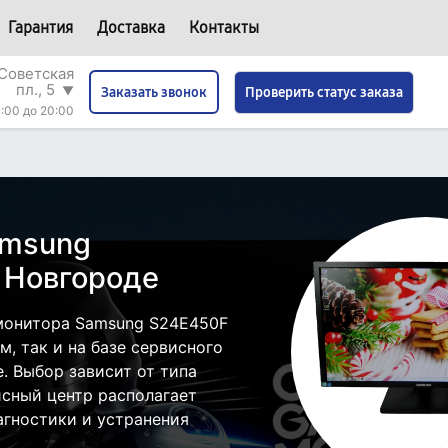
Гарантия
Доставка
Контакты
Советская
пл., 5
▼
Проверить статус заказа
Заказать звонок
:00 до 20:00
amsung
 Новгороде
монитора Samsung S24E450F
, так и на базе сервисного
. Выбор зависит от типа
исный центр располагает
гностики и устранения