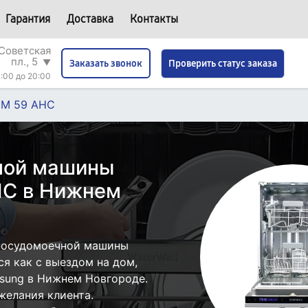
Гарантия
Доставка
Контакты
Советская
пл., 5
▼
Проверить статус заказа
Заказать звонок
:00 до 20:00
M 59 AHC
ной машины
C в Нижнем
посудомоечной машины
 как с выездом на дом,
msung в Нижнем Новгороде.
желания клиента.