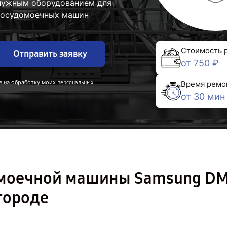
 нужным оборудованием для
 посудомоечных машин
Стоимость 
Отправить заявку
от 750 ₽
е на обработку моих
персональных
Время ремо
от 30 мин
омоечной машины Samsung D
городе