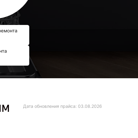
ремонта
нта
MM
Дата обновления прайса:
03.08.2026