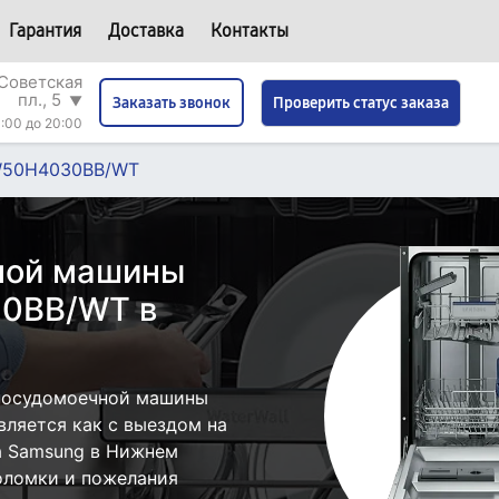
Гарантия
Доставка
Контакты
Советская
пл., 5
▼
Проверить статус заказа
Заказать звонок
:00 до 20:00
50H4030BB/WT
ной машины
0BB/WT в
посудомоечной машины
яется как с выездом на
ра Samsung в Нижнем
поломки и пожелания