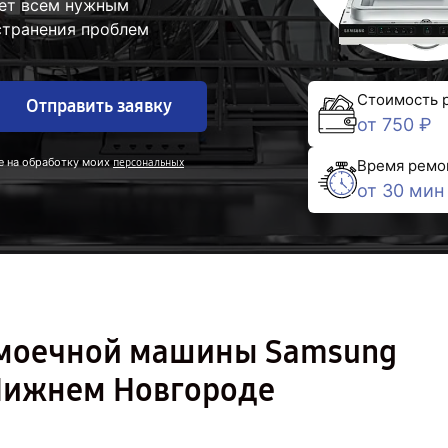
ает всем нужным
странения проблем
Стоимость 
Отправить заявку
от 750 ₽
е на обработку моих
персональных
Время ремо
от 30 мин
омоечной машины Samsung
ижнем Новгороде