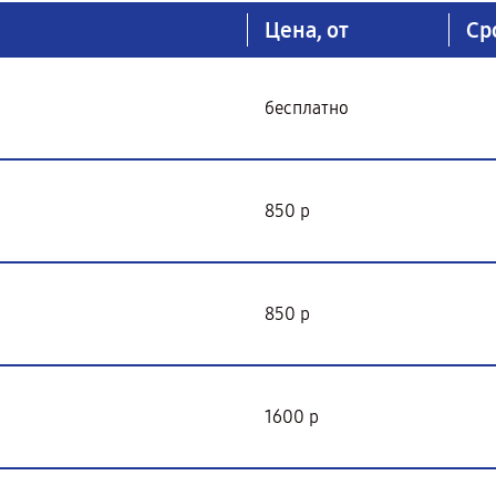
Цена, от
Ср
бесплатно
850 р
850 р
1600 р