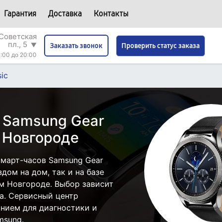
Гарантия
Доставка
Контакты
Советская
пл., 5
▼
Проверить статус заказа
Заказать звонок
:00 до 20:00
ic
 Samsung Gear
м Новгороде
март-часов Samsung Gear
здом на дом, так и на базе
м Новгороде. Выбор зависит
а. Сервисный центр
нием для диагностики и
msung.