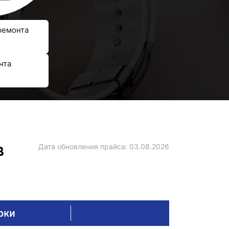
ремонта
нта
в
Дата обновления прайса:
03.08.2026
оки