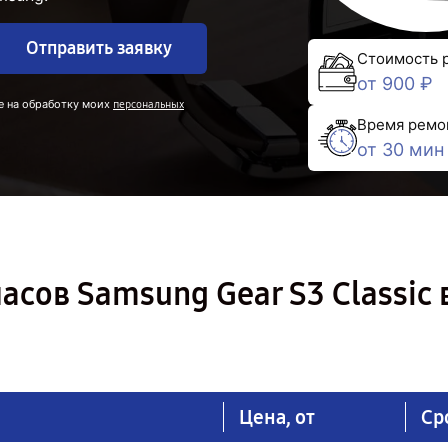
Отправить заявку
Стоимость 
от 900 ₽
е на обработку моих
персональных
Время ремо
от 30 мин
сов Samsung Gear S3 Classic 
Цена, от
Ср