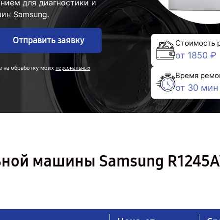
нием для диагностики и
ин Samsung.
Отправить заявку
Стоимость 
от 1850 ₽
е на обработку моих
персональных
Время ремо
от 30 мин
ьной машины Samsung R1245A