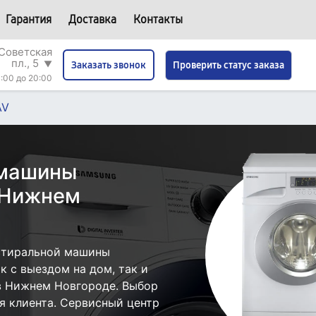
Гарантия
Доставка
Контакты
Советская
пл., 5
▼
Проверить статус заказа
Заказать звонок
:00 до 20:00
AV
 машины
 Нижнем
стиральной машины
 с выездом на дом, так и
 в Нижнем Новгороде. Выбор
я клиента. Сервисный центр