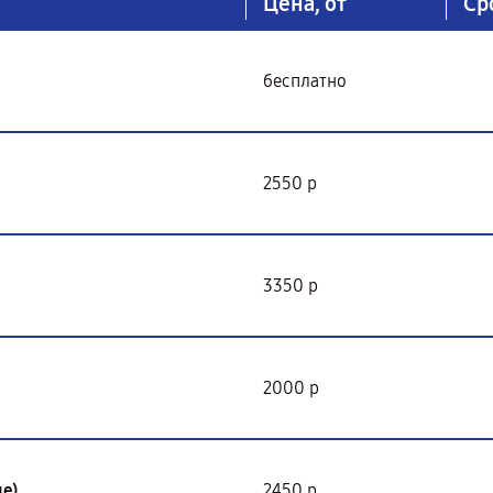
Цена, от
Ср
бесплатно
2550 р
3350 р
2000 р
е)
2450 р